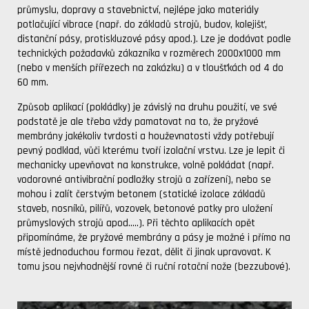
průmyslu, dopravy a stavebnictví, nejlépe jako materiály
potlačující vibrace (např. do základů strojů, budov, kolejišť,
distanční pásy, protiskluzové pásy apod.). Lze je dodávat podle
technických požadavků zákazníka v rozměrech 2000x1000 mm
(nebo v menších přířezech na zakázku) a v tloušťkách od 4 do
60 mm.
Způsob aplikací (pokládky) je závislý na druhu použití, ve své
podstatě je ale třeba vždy pamatovat na to, že pryžové
membrány jakékoliv tvrdosti a houževnatosti vždy potřebují
pevný podklad, vůči kterému tvoří izolační vrstvu. Lze je lepit či
mechanicky upevňovat na konstrukce, volně pokládat (např.
vodorovné antivibrační podložky strojů a zařízení), nebo se
mohou i zalít čerstvým betonem (statické izolace základů
staveb, nosníků, pilířů, vozovek, betonové patky pro uložení
průmyslových strojů apod.....). Při těchto aplikacích opět
připomínáme, že pryžové membrány a pásy je možné i přímo na
místě jednoduchou formou řezat, dělit či jinak upravovat. K
tomu jsou nejvhodnější rovné či ruční rotační nože (bezzubové).