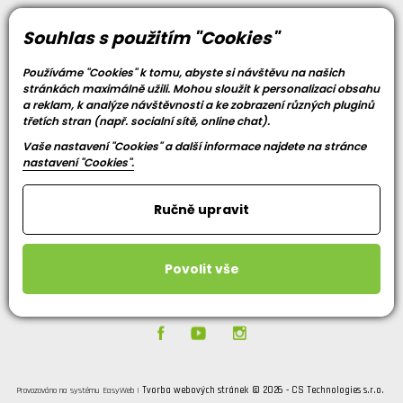
O nás
Souhlas s použitím "Cookies"
Kdo jsme?
Používáme "Cookies" k tomu, abyste si návštěvu na našich
Reference
stránkách maximálně užili. Mohou sloužit k personalizaci obsahu
a reklam, k analýze návštěvnosti a ke zobrazení různých pluginů
Kariéra
třetích stran (např. socialní sítě, online chat).
Podpora
Vaše nastavení "Cookies" a další informace najdete na stránce
nastavení "Cookies".
Atesty a certifikáty
GDPR
Ručně upravit
Obchodní podmínky
Kontakt
Povolit vše
Společnost
Tvorba webových stránek
© 2026 - CS Technologies s.r.o.
Provozováno na systému
EasyWeb
|