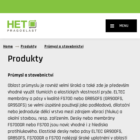
MENU
Home
Produkty
Průmysl a stavebnictví
Produkty
Průmysl a stavebnictví
Oblast průmyslu je rovněž velmi široká a také zde je především
vhodné využít tlumicích a elastických vlastností pryže. ELTEC
membrány a pásy v kvalitě FS700 nebo GR850FS (GR900FS,
GR950FS) se velmi úspěšně používají jako podkladová, dilatační
nebo jednoduše dělicí vrstva mezi zdrojem vibrací (hluku) a
okolní stavbou, resp. zařízením. Desky nebo membrány
FS700GR nebo FS700 jsou navíc vhodné i z hlediska
protihlukového. Elastické desky nebo pásy ELTEC GR900FS,
GR850FS, FS700GR a FS700 nalézají široké uplatnění v oblasti