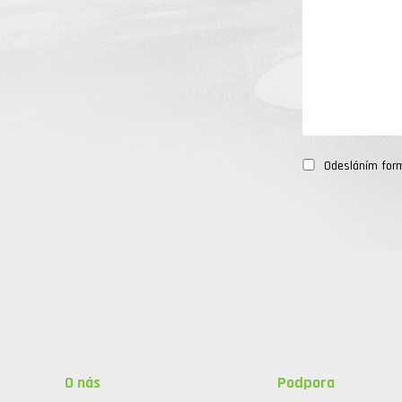
Odesláním for
O nás
Podpora