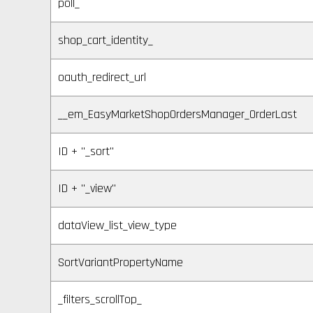
poll_
shop_cart_identity_
oauth_redirect_url
__em_EasyMarketShopOrdersManager_OrderLast
ID + "_sort"
ID + "_view"
dataView_list_view_type
SortVariantPropertyName
_filters_scrollTop_