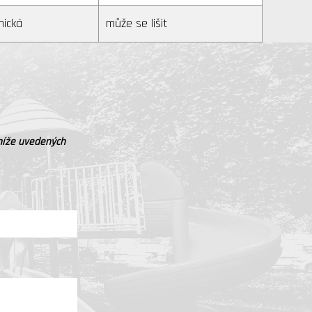
nická
může se lišit
níže uvedených