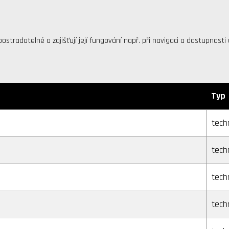
tradatelné a zajišťují její fungování např. při navigaci a dostupnost
Typ
tech
tech
tech
tech